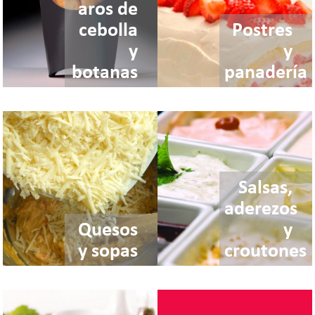
aros de
cebolla
Postres
y
y
botanas
panadería
Salsas,
aderezos
Quesos
y
y sopas
croutones