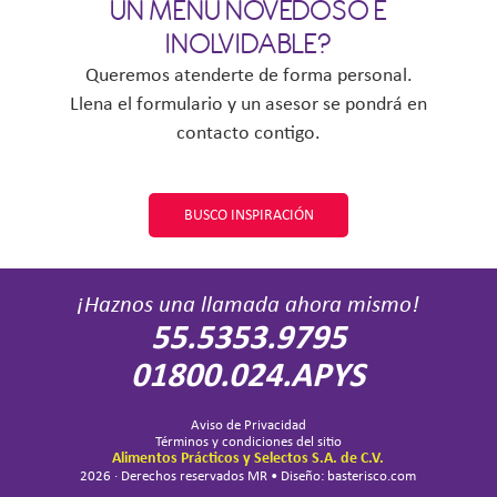
UN MENÚ NOVEDOSO E
INOLVIDABLE?
Queremos atenderte de forma personal.
Llena el formulario y un asesor se pondrá en
contacto contigo.
BUSCO INSPIRACIÓN
¡Haznos una llamada ahora mismo!
55.5353.9795
01800.024.APYS
Aviso de Privacidad
Términos y condiciones del sitio
Alimentos Prácticos y Selectos S.A. de C.V.
2026 · Derechos reservados MR • Diseño: basterisco.com