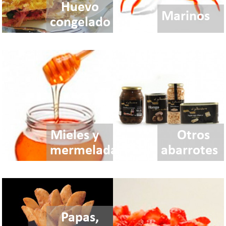
Huevo
Marinos
congelado
Mieles y
Otros
mermeladas
abarrotes
Papas,