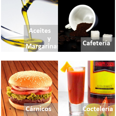
Aceites
y
Cafetería
Margarinas
Cárnicos
Coctelería