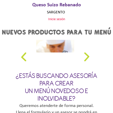
Queso Suizo Rebanado
SARGENTO
Inicie sesión
NUEVOS PRODUCTOS PARA TU MENÚ
¿ESTÁS BUSCANDO ASESORÍA
PARA CREAR
 HABANERO
PAQUETE DE JAMÓN
BOLLO AJONJO
SERRANO
UN MENÚ NOVEDOSO E
INOLVIDABLE?
Queremos atenderte de forma personal.
Llena el formulario y un asesor se pondrá en