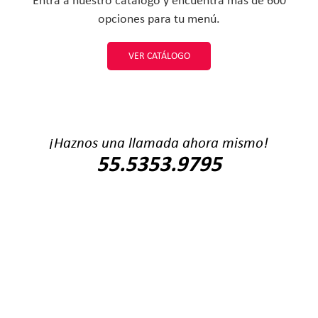
opciones para tu menú.
VER CATÁLOGO
¡Haznos una llamada ahora mismo!
55.5353.9795
01800.024.APYS
Aviso de Privacidad
Términos y condiciones del sitio
Alimentos Prácticos y Selectos S.A. de C.V.
2026 · Derechos reservados MR • Diseño:
basterisco.com
Síguenos en redes sociales