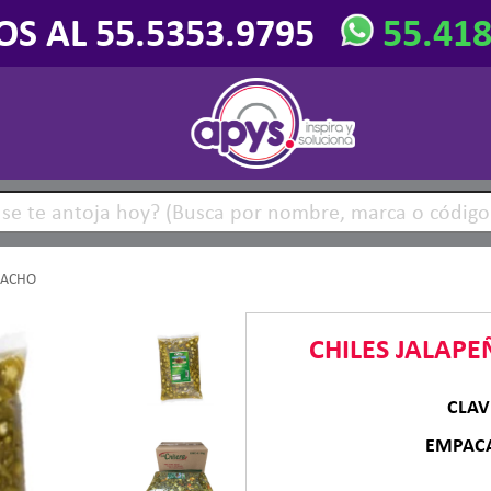
OS AL 55.5353.9795
55.41
NACHO
CHILES JALAP
CLA
EMPAC