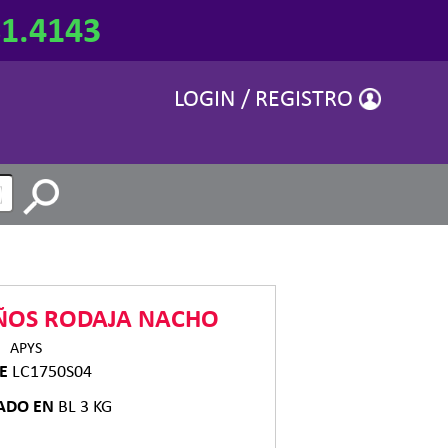
81.4143
LOGIN / REGISTRO
EÑOS RODAJA NACHO
APYS
VE
LC1750S04
ADO EN
BL 3 KG